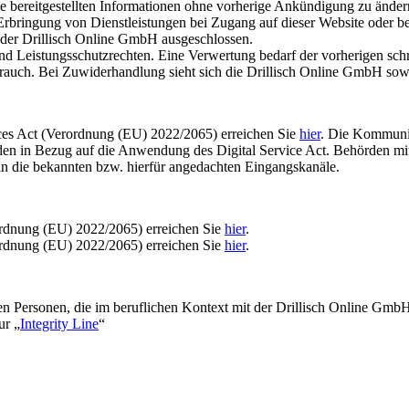
ie bereitgestellten Informationen ohne vorherige Ankündigung zu änder
rbringung von Dienstleistungen bei Zugang auf dieser Website oder b
 der Drillisch Online GmbH ausgeschlossen.
 und Leistungsschutzrechten. Eine Verwertung bedarf der vorherigen sch
auch. Bei Zuwiderhandlung sieht sich die Drillisch Online GmbH sowohl 
vices Act (Verordnung (EU) 2022/2065) erreichen Sie
hier
. Die Kommunik
den in Bezug auf die Anwendung des Digital Service Act. Behörden mi
n die bekannten bzw. hierfür angedachten Eingangskanäle.
ordnung (EU) 2022/2065) erreichen Sie
hier
.
ordnung (EU) 2022/2065) erreichen Sie
hier
.
rnen Personen, die im beruflichen Kontext mit der Drillisch Online Gm
ur „
Integrity Line
“