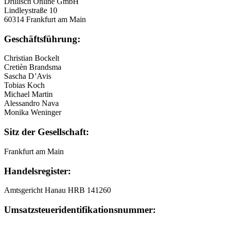
Drillisch Online GmbH
Lindleystraße 10
60314 Frankfurt am Main
Geschäftsführung:
Christian Bockelt
Cretièn Brandsma
Sascha D’Avis
Tobias Koch
Michael Martin
Alessandro Nava
Monika Weninger
Sitz der Gesellschaft:
Frankfurt am Main
Handelsregister:
Amtsgericht Hanau HRB 141260
Umsatzsteuer
­identifikationsnummer: