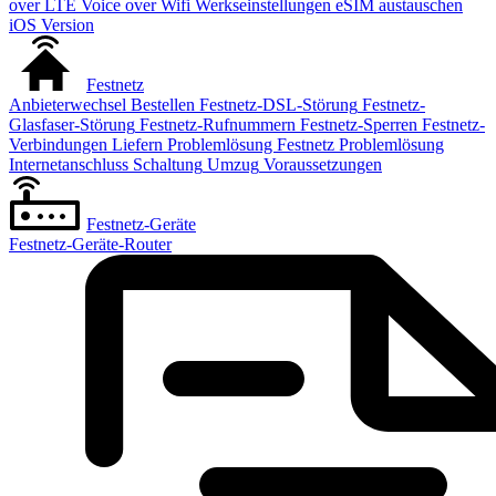
over LTE
Voice over Wifi
Werkseinstellungen
eSIM austauschen
iOS Version
Festnetz
Anbieterwechsel
Bestellen
Festnetz-DSL-Störung
Festnetz-
Glasfaser-Störung
Festnetz-Rufnummern
Festnetz-Sperren
Festnetz-
Verbindungen
Liefern
Problemlösung Festnetz
Problemlösung
Internetanschluss
Schaltung
Umzug
Voraussetzungen
Festnetz-Geräte
Festnetz-Geräte-Router