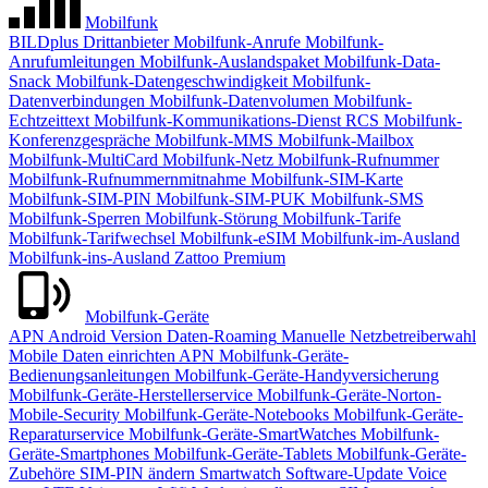
Mobilfunk
BILDplus
Drittanbieter
Mobilfunk-Anrufe
Mobilfunk-
Anrufumleitungen
Mobilfunk-Auslandspaket
Mobilfunk-Data-
Snack
Mobilfunk-Datengeschwindigkeit
Mobilfunk-
Datenverbindungen
Mobilfunk-Datenvolumen
Mobilfunk-
Echtzeittext
Mobilfunk-Kommunikations-Dienst RCS
Mobilfunk-
Konferenzgespräche
Mobilfunk-MMS
Mobilfunk-Mailbox
Mobilfunk-MultiCard
Mobilfunk-Netz
Mobilfunk-Rufnummer
Mobilfunk-Rufnummernmitnahme
Mobilfunk-SIM-Karte
Mobilfunk-SIM-PIN
Mobilfunk-SIM-PUK
Mobilfunk-SMS
Mobilfunk-Sperren
Mobilfunk-Störung
Mobilfunk-Tarife
Mobilfunk-Tarifwechsel
Mobilfunk-eSIM
Mobilfunk-im-Ausland
Mobilfunk-ins-Ausland
Zattoo Premium
Mobilfunk-Geräte
APN
Android Version
Daten-Roaming
Manuelle Netzbetreiberwahl
Mobile Daten einrichten APN
Mobilfunk-Geräte-
Bedienungsanleitungen
Mobilfunk-Geräte-Handyversicherung
Mobilfunk-Geräte-Herstellerservice
Mobilfunk-Geräte-Norton-
Mobile-Security
Mobilfunk-Geräte-Notebooks
Mobilfunk-Geräte-
Reparaturservice
Mobilfunk-Geräte-SmartWatches
Mobilfunk-
Geräte-Smartphones
Mobilfunk-Geräte-Tablets
Mobilfunk-Geräte-
Zubehöre
SIM-PIN ändern
Smartwatch
Software-Update
Voice