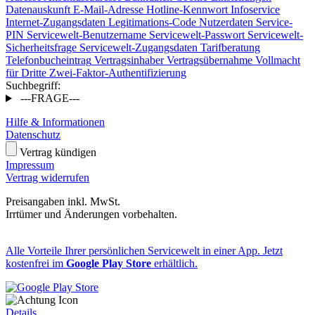
Datenauskunft
E-Mail-Adresse
Hotline-Kennwort
Infoservice
Internet-Zugangsdaten
Legitimations-Code
Nutzerdaten
Service-
PIN
Servicewelt-Benutzername
Servicewelt-Passwort
Servicewelt-
Sicherheitsfrage
Servicewelt-Zugangsdaten
Tarifberatung
Telefonbucheintrag
Vertragsinhaber
Vertragsübernahme
Vollmacht
für Dritte
Zwei-Faktor-Authentifizierung
Suchbegriff:
---FRAGE---
Hilfe & Informationen
Datenschutz
Vertrag kündigen
Impressum
Vertrag widerrufen
Preisangaben inkl. MwSt.
Irrtümer und Änderungen vorbehalten.
Alle Vorteile Ihrer persönlichen Servicewelt in einer App. Jetzt
kostenfrei im
Google Play Store
erhältlich.
Details